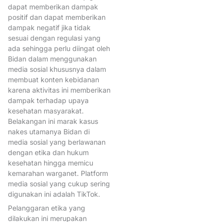
IbuBangsa
dapat memberikan dampak
positif dan dapat memberikan
Ikatan Bidan Indonesia
dampak negatif jika tidak
IkatanBidanIndonesia
Imuni
sesuai dengan regulasi yang
ada sehingga perlu diingat oleh
Indonesia
IndustriKebaya
Bidan dalam menggunakan
Informasi
IrianaJokowi
K
media sosial khususnya dalam
membuat konten kebidanan
KebayaIndonesia
karena aktivitas ini memberikan
KebayaUNESCO
Kehamilan
dampak terhadap upaya
kesehatan masyarakat.
KemenkesRI
KemenpanRB
Belakangan ini marak kasus
Kesehatan ibu dan anak
nakes utamanya Bidan di
media sosial yang berlawanan
KesehatanPerempuan
dengan etika dan hukum
KesehatanReproduksi
kesehatan hingga memicu
kemarahan warganet. Platform
KetuaUmumPPIBI
media sosial yang cukup sering
KolegiumKebidanan
digunakan ini adalah TikTok.
Pelanggaran etika yang
Kompetensi bidan Indonesia
dilakukan ini merupakan