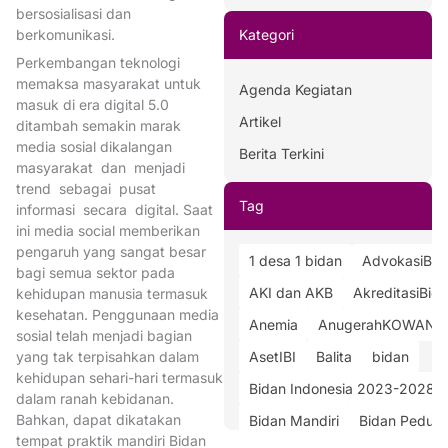
bersosialisasi dan
berkomunikasi.
Kategori
Perkembangan teknologi
memaksa masyarakat untuk
Agenda Kegiatan
masuk di era digital 5.0
Artikel
ditambah semakin marak
media sosial dikalangan
Berita Terkini
masyarakat dan menjadi
trend sebagai pusat
Tag
informasi secara digital. Saat
ini media social memberikan
pengaruh yang sangat besar
1 desa 1 bidan
AdvokasiBid
bagi semua sektor pada
AKI dan AKB
AkreditasiBid
kehidupan manusia termasuk
kesehatan. Penggunaan media
Anemia
AnugerahKOWANI
sosial telah menjadi bagian
yang tak terpisahkan dalam
AsetIBI
Balita
bidan
kehidupan sehari-hari termasuk
Bidan Indonesia 2023-2028
dalam ranah kebidanan.
Bahkan, dapat dikatakan
Bidan Mandiri
Bidan Peduli
tempat praktik mandiri Bidan