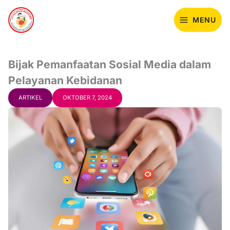
Lewati
ke
MENU
konten
Bijak Pemanfaatan Sosial Media dalam
Pelayanan Kebidanan
ARTIKEL
OKTOBER 7, 2024