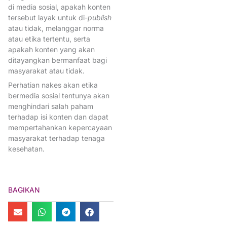
Pertemuan Ilmiah Tahunan Bi
di media sosial, apakah konten
tersebut layak untuk di-
publish
PID2026
pitbidan
PPIBI
atau tidak, melanggar norma
Puskesmas dan layanan kebi
atau etika tertentu, serta
apakah konten yang akan
PuskrisKemenkes
RakernasI
ditayangkan bermanfaat bagi
ReformasiBirokrasi
Sehat
masyarakat atau tidak.
SubKlasterKespro
Perhatian nakes akan etika
bermedia sosial tentunya akan
TataKelolaOrganisasi
Tips &
menghindari salah paham
TKMKB
TPMB
terhadap isi konten dan dapat
mempertahankan kepercayaan
masyarakat terhadap tenaga
kesehatan.
BAGIKAN