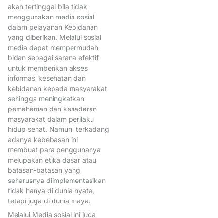
BidanASN
BidanBerdaya
akan tertinggal bila tidak
menggunakan media sosial
BidanDiRumahSakit
dalam pelayanan Kebidanan
BidanHadirUnttuk Negeri
yang diberikan. Melalui sosial
media dapat mempermudah
BidanHadirUntukNegeri
bidan sebagai sarana efektif
BidanIndonesia
BidanProfes
untuk memberikan akses
informasi kesehatan dan
BPJSKesehatan
BPKN
BP
kebidanan kepada masyarakat
BudayaKebaya
cegah anem
sehingga meningkatkan
pemahaman dan kesadaran
CegahSunatPerempuan
masyarakat dalam perilaku
ContinuingProfessionalDevel
hidup sehat. Namun, terkadang
adanya kebebasan ini
CPDBidan
Dr. Ade Jubaeda
membuat para penggunanya
Edukasi
GiwoRubianto
melupakan etika dasar atau
batasan-batasan yang
HakKesehatanPerempuan
seharusnya diimplementasikan
HariKebayaNasional2024
ib
tidak hanya di dunia nyata,
tetapi juga di dunia maya.
IBIAceh
IBIPidie
IBIPidie
Melalui Media sosial ini juga