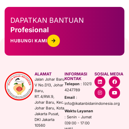
DAPATKAN BANTUAN
Profesional
HUBUNGI KAMI
ALAMAT
INFORMASI
SOSIAL MEDIA
L
I
F
Y
KONTAK
Jalan Johar Baru
i
n
a
o
Telepon
: (021)
V No.D13, Johar
n
s
c
u
4247789
Baru,
k
t
e
t
e
a
b
u
RT.4/RW.9,
Email
:
d
g
o
b
Johar Baru, Kec.
info@ikatanbidanindonesia.org
i
r
o
e
Johar Baru, Kota
n
a
k
Waktu Layanan
Jakarta Pusat,
m
: Senin - Jumat
DKI Jakarta
(09:00 - 17:00
10560
WIB)