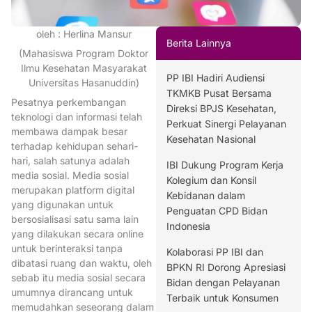
oleh : Herlina Mansur
Berita Lainnya
(Mahasiswa Program Doktor
Ilmu Kesehatan Masyarakat
PP IBI Hadiri Audiensi
Universitas Hasanuddin)
TKMKB Pusat Bersama
Pesatnya perkembangan
Direksi BPJS Kesehatan,
teknologi dan informasi telah
Perkuat Sinergi Pelayanan
membawa dampak besar
Kesehatan Nasional
terhadap kehidupan sehari-
hari, salah satunya adalah
IBI Dukung Program Kerja
media sosial. Media sosial
Kolegium dan Konsil
merupakan platform digital
Kebidanan dalam
yang digunakan untuk
Penguatan CPD Bidan
bersosialisasi satu sama lain
Indonesia
yang dilakukan secara online
untuk berinteraksi tanpa
Kolaborasi PP IBI dan
dibatasi ruang dan waktu, oleh
BPKN RI Dorong Apresiasi
sebab itu media sosial secara
Bidan dengan Pelayanan
umumnya dirancang untuk
Terbaik untuk Konsumen
memudahkan seseorang dalam