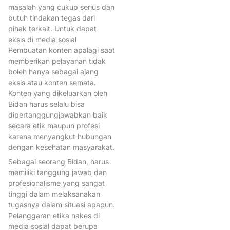
KompetensiBidan
masalah yang cukup serius dan
butuh tindakan tegas dari
Kongres XVII IBI 2023
pihak terkait. Untuk dapat
KonsilKebidanan
KrisisKese
eksis di media sosial
Pembuatan konten apalagi saat
ManajerialBidan
memberikan pelayanan tidak
MutuPelayananKesehatan
boleh hanya sebagai ajang
eksis atau konten semata.
MutuPendidikanBidan
Konten yang dikeluarkan oleh
OrganisasiProfesi
Bidan harus selalu bisa
dipertanggungjawabkan baik
PekanImunisasiDunia
secara etik maupun profesi
PelatihanBidan
karena menyangkut hubungan
dengan kesehatan masyarakat.
Pelayanan kebidanan berkelan
Sebagai seorang Bidan, harus
Pelayanan Kesehatan
memiliki tanggung jawab dan
profesionalisme yang sangat
PelayananKB
tinggi dalam melaksanakan
PelayananKebidanan
tugasnya dalam situasi apapun.
Pelanggaran etika nakes di
PelayananKesehatan
media sosial dapat berupa