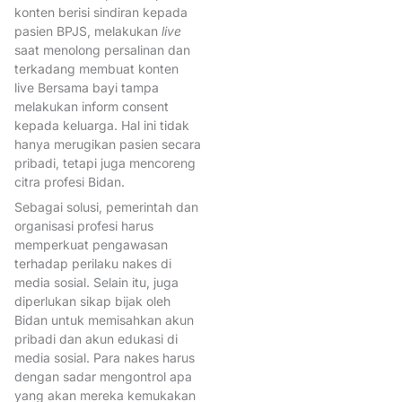
PelayananKontrasepsi
konten berisi sindiran kepada
pasien BPJS, melakukan
live
PemberdayaanPerempuan
saat menolong persalinan dan
Pemilihan Ketua Umum IBI
terkadang membuat konten
live Bersama bayi tampa
PencantumanGelar
melakukan inform consent
PendidikanProfesiBidan
kepada keluarga. Hal ini tidak
hanya merugikan pasien secara
PenjaminanMutu
pribadi, tetapi juga mencoreng
Peran bidan dalam 1000 hari
citra profesi Bidan.
pertama
Sebagai solusi, pemerintah dan
organisasi profesi harus
peran bidan dalam pencegah
memperkuat pengawasan
anemia
terhadap perilaku nakes di
media sosial. Selain itu, juga
PeranBidan
diperlukan sikap bijak oleh
Bidan untuk memisahkan akun
PerjuanganPerempuan
pribadi dan akun edukasi di
PerlindunganKOnsumen
media sosial. Para nakes harus
dengan sadar mengontrol apa
Persalinan
yang akan mereka kemukakan