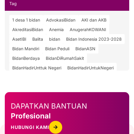
Tag
1 desa 1 bidan
AdvokasiBidan
AKI dan AKB
AkreditasiBidan
Anemia
AnugerahKOWANI
AsetIBI
Balita
bidan
Bidan Indonesia 2023-2028
Bidan Mandiri
Bidan Peduli
BidanASN
BidanBerdaya
BidanDiRumahSakit
BidanHadirUnttuk Negeri
BidanHadirUntukNegeri
BidanIndonesia
BidanProfesional
BPJSKesehatan
BPKN
BPKNRI
BudayaKebaya
cegah anemia
CegahSunatPerempuan
DAPATKAN BANTUAN
ContinuingProfessionalDevelopment
CPDBidan
Profesional
Dr. Ade Jubaedah
Edukasi
GiwoRubianto
HakKesehatanPerempuan
HariKebayaNasional2024
HUBUNGI KAMI