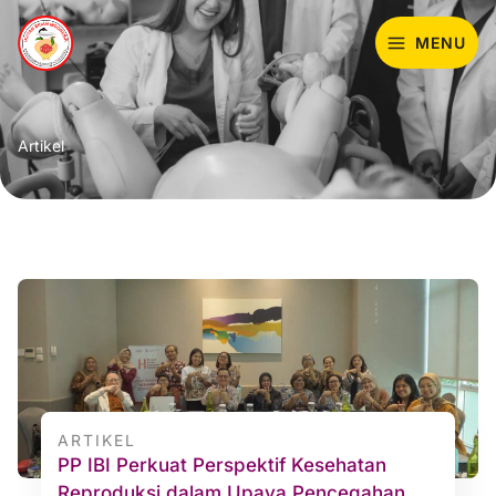
Lewati
ke
MENU
konten
Artikel
ARTIKEL
PP IBI Perkuat Perspektif Kesehatan
Reproduksi dalam Upaya Pencegahan