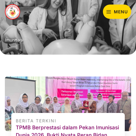
Lewati
ke
MENU
konten
Imunisasi
BERITA TERKINI
TPMB Berprestasi dalam Pekan Imunisasi
Dunia 2026, Bukti Nyata Peran Bidan