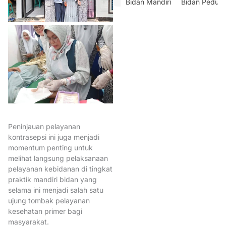
Bidan Mandiri
Bidan Peduli
BidanASN
BidanBerdaya
BidanDiRumahSakit
BidanHadirUnttuk Negeri
BidanHadirUntukNegeri
BidanIndonesia
BidanProfes
BPJSKesehatan
BPKN
BP
BudayaKebaya
cegah anem
Peninjauan pelayanan
CegahSunatPerempuan
kontrasepsi ini juga menjadi
ContinuingProfessionalDevel
momentum penting untuk
melihat langsung pelaksanaan
CPDBidan
Dr. Ade Jubaeda
pelayanan kebidanan di tingkat
praktik mandiri bidan yang
Edukasi
GiwoRubianto
selama ini menjadi salah satu
HakKesehatanPerempuan
ujung tombak pelayanan
kesehatan primer bagi
HariKebayaNasional2024
ib
masyarakat.