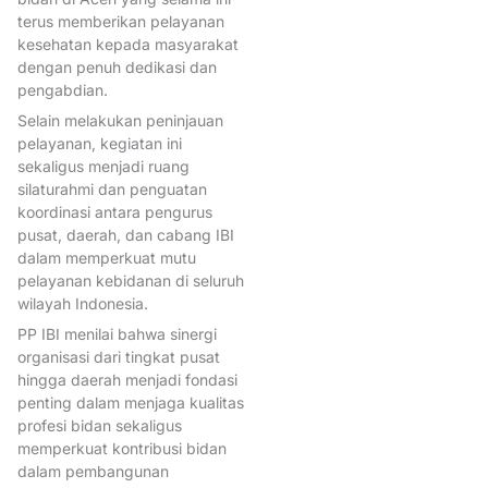
Persalinan
terus memberikan pelayanan
Pertemuan Ilmiah Tahunan Bi
kesehatan kepada masyarakat
dengan penuh dedikasi dan
PID2026
pitbidan
PPIBI
pengabdian.
Puskesmas dan layanan kebi
Selain melakukan peninjauan
pelayanan, kegiatan ini
PuskrisKemenkes
RakernasI
sekaligus menjadi ruang
ReformasiBirokrasi
Sehat
silaturahmi dan penguatan
koordinasi antara pengurus
SubKlasterKespro
pusat, daerah, dan cabang IBI
TataKelolaOrganisasi
Tips &
dalam memperkuat mutu
pelayanan kebidanan di seluruh
TKMKB
TPMB
wilayah Indonesia.
PP IBI menilai bahwa sinergi
organisasi dari tingkat pusat
hingga daerah menjadi fondasi
penting dalam menjaga kualitas
profesi bidan sekaligus
memperkuat kontribusi bidan
dalam pembangunan