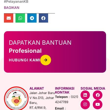
#PelayananKB
BAGIKAN
DAPATKAN BANTUAN
Profesional
HUBUNGI KAMI
ALAMAT
INFORMASI
SOSIAL MEDIA
L
I
F
Y
KONTAK
Jalan Johar Baru
i
n
a
o
Telepon
: (021)
V No.D13, Johar
n
s
c
u
4247789
Baru,
k
t
e
t
e
a
b
u
RT.4/RW.9,
Email
: