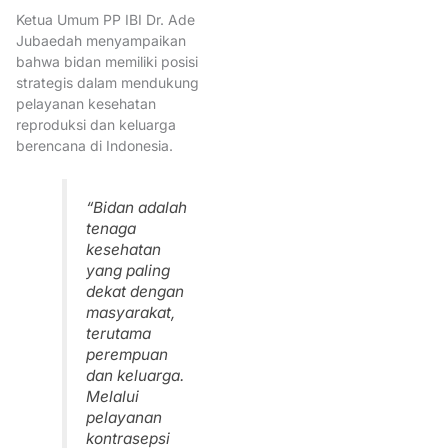
IBIAceh
IBIPidie
IBIPidie
Ketua Umum PP IBI Dr. Ade
IbuBangsa
Jubaedah menyampaikan
bahwa bidan memiliki posisi
Ikatan Bidan Indonesia
strategis dalam mendukung
IkatanBidanIndonesia
Imuni
pelayanan kesehatan
reproduksi dan keluarga
Indonesia
IndustriKebaya
berencana di Indonesia.
Informasi
IrianaJokowi
K
KebayaIndonesia
“Bidan adalah
tenaga
KebayaUNESCO
Kehamilan
kesehatan
KemenkesRI
KemenpanRB
yang paling
dekat dengan
Kesehatan ibu dan anak
masyarakat,
KesehatanPerempuan
terutama
perempuan
KesehatanReproduksi
dan keluarga.
KetuaUmumPPIBI
Melalui
pelayanan
KolegiumKebidanan
kontrasepsi