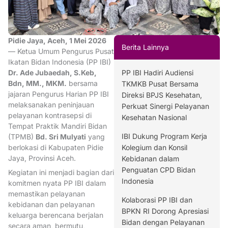
Pidie Jaya, Aceh, 1 Mei 2026
Berita Lainnya
— Ketua Umum Pengurus Pusat
Ikatan Bidan Indonesia (PP IBI)
Dr. Ade Jubaedah, S.Keb,
PP IBI Hadiri Audiensi
Bdn, MM., MKM.
bersama
TKMKB Pusat Bersama
jajaran Pengurus Harian PP IBI
Direksi BPJS Kesehatan,
melaksanakan peninjauan
Perkuat Sinergi Pelayanan
pelayanan kontrasepsi di
Kesehatan Nasional
Tempat Praktik Mandiri Bidan
IBI Dukung Program Kerja
(TPMB)
Bd. Sri Mulyati
yang
berlokasi di Kabupaten Pidie
Kolegium dan Konsil
Jaya, Provinsi Aceh.
Kebidanan dalam
Penguatan CPD Bidan
Kegiatan ini menjadi bagian dari
Indonesia
komitmen nyata PP IBI dalam
memastikan pelayanan
Kolaborasi PP IBI dan
kebidanan dan pelayanan
BPKN RI Dorong Apresiasi
keluarga berencana berjalan
Bidan dengan Pelayanan
secara aman, bermutu,