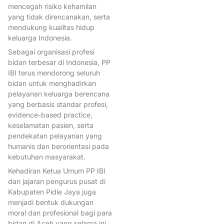
PelayananKesehatan
mencegah risiko kehamilan
yang tidak direncanakan, serta
PelayananKontrasepsi
mendukung kualitas hidup
PemberdayaanPerempuan
keluarga Indonesia.
Pemilihan Ketua Umum IBI
Sebagai organisasi profesi
bidan terbesar di Indonesia, PP
PencantumanGelar
IBI terus mendorong seluruh
PendidikanProfesiBidan
bidan untuk menghadirkan
pelayanan keluarga berencana
PenjaminanMutu
yang berbasis standar profesi,
Peran bidan dalam 1000 hari
evidence-based practice,
keselamatan pasien, serta
pertama
pendekatan pelayanan yang
peran bidan dalam pencegah
humanis dan berorientasi pada
kebutuhan masyarakat.
anemia
Kehadiran Ketua Umum PP IBI
PeranBidan
dan jajaran pengurus pusat di
Kabupaten Pidie Jaya juga
PerjuanganPerempuan
menjadi bentuk dukungan
PerlindunganKOnsumen
moral dan profesional bagi para
bidan di Aceh yang selama ini