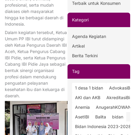
Terbaik untuk Konsumen
profesional, serta mudah
diakses oleh masyarakat
hingga ke berbagai daerah di
Kategori
Indonesia.
Dalam kegiatan tersebut, Ketua
Agenda Kegiatan
Umum PP IBI turut didampingi
oleh Ketua Pengurus Daerah IBI
Artikel
Aceh, Ketua Pengurus Cabang
Berita Terkini
IBI Pidie, serta Ketua Pengurus
Cabang IBI Pidie Jaya sebagai
bentuk sinergi organisasi
Tag
profesi dalam mendukung
penguatan pelayanan
1 desa 1 bidan
AdvokasiBid
kesehatan ibu dan keluarga di
daerah.
AKI dan AKB
AkreditasiBid
Anemia
AnugerahKOWANI
AsetIBI
Balita
bidan
Bidan Indonesia 2023-2028