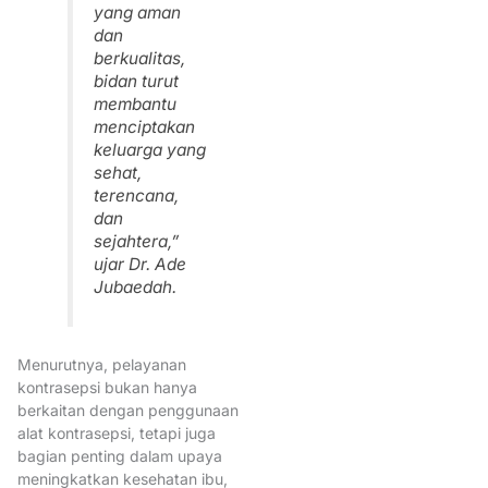
Kompetensi bidan Indonesia
yang aman
dan
KompetensiBidan
berkualitas,
Kongres XVII IBI 2023
bidan turut
membantu
KonsilKebidanan
KrisisKese
menciptakan
ManajerialBidan
keluarga yang
sehat,
MutuPelayananKesehatan
terencana,
MutuPendidikanBidan
dan
sejahtera,”
OrganisasiProfesi
ujar Dr. Ade
PekanImunisasiDunia
Jubaedah.
PelatihanBidan
Pelayanan kebidanan berkelan
Menurutnya, pelayanan
kontrasepsi bukan hanya
Pelayanan Kesehatan
berkaitan dengan penggunaan
PelayananKB
alat kontrasepsi, tetapi juga
bagian penting dalam upaya
PelayananKebidanan
meningkatkan kesehatan ibu,